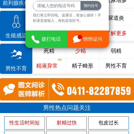
前列腺增生
排尿不畅
夜尿增多
前列腺疾病
我们将立即回电。该通话，请放心接听！手
龟头炎
睾丸炎
尿道炎
机请直接输入，座机前加区号。
尿相关
泌尿感染
了解更多
生殖感染
拨打电话
悄悄提问
死精
少精
弱精
精液异常
精子畸形
男性不育
男性不育
男性热点问题关注
性生活时间短
射精过快
包皮过长