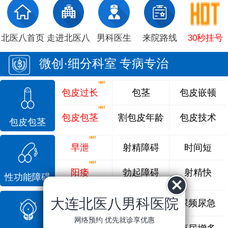
北医八首页
走进北医八
男科医生
来院路线
30秒挂号
微创·细分科室 专病专治
包皮过长
包茎
包皮嵌顿
包皮包茎
割包皮年龄
包皮技术
包皮包茎
早泄
射精障碍
时间短
阳痿
勃起障碍
射精快
性功能障碍
大连北医八男科医院
前列腺炎
前列腺痛
尿频尿急
网络预约 优先就诊享优惠