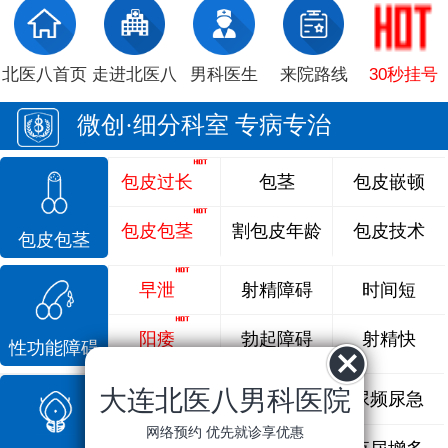
北医八首页
走进北医八
男科医生
来院路线
30秒挂号
微创·细分科室 专病专治
包皮过长
包茎
包皮嵌顿
包皮包茎
割包皮年龄
包皮技术
包皮包茎
早泄
射精障碍
时间短
阳痿
勃起障碍
射精快
性功能障碍
大连北医八男科医院
前列腺炎
前列腺痛
尿频尿急
网络预约 优先就诊享优惠