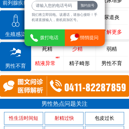
前列腺增生
排尿不畅
夜尿增多
前列腺疾病
我们将立即回电。该通话，请放心接听！手
龟头炎
睾丸炎
尿道炎
机请直接输入，座机前加区号。
尿相关
泌尿感染
了解更多
生殖感染
拨打电话
悄悄提问
死精
少精
弱精
精液异常
精子畸形
男性不育
男性不育
男性热点问题关注
性生活时间短
射精过快
包皮过长