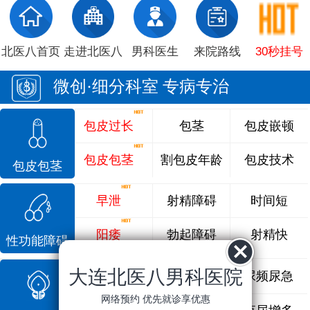
北医八首页
走进北医八
男科医生
来院路线
30秒挂号
微创·细分科室 专病专治
包皮过长
包茎
包皮嵌顿
包皮包茎
割包皮年龄
包皮技术
包皮包茎
早泄
射精障碍
时间短
阳痿
勃起障碍
射精快
性功能障碍
大连北医八男科医院
前列腺炎
前列腺痛
尿频尿急
网络预约 优先就诊享优惠