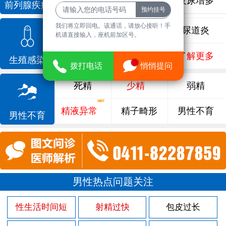
前列腺增生
排尿不畅
夜尿增多
前列腺疾病
我们将立即回电。该通话，请放心接听！手
龟头炎
睾丸炎
尿道炎
机请直接输入，座机前加区号。
尿相关
泌尿感染
了解更多
生殖感染
拨打电话
悄悄提问
死精
少精
弱精
精液异常
精子畸形
男性不育
男性不育
男性热点问题关注
性生活时间短
射精过快
包皮过长