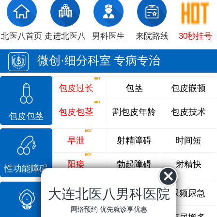
北医八首页
走进北医八
男科医生
来院路线
30秒挂号
微创·细分科室 专病专治
包皮过长
包茎
包皮嵌顿
包皮包茎
割包皮年龄
包皮技术
包皮包茎
早泄
射精障碍
时间短
阳痿
勃起障碍
射精快
性功能障碍
大连北医八男科医院
前列腺炎
前列腺痛
尿频尿急
网络预约 优先就诊享优惠