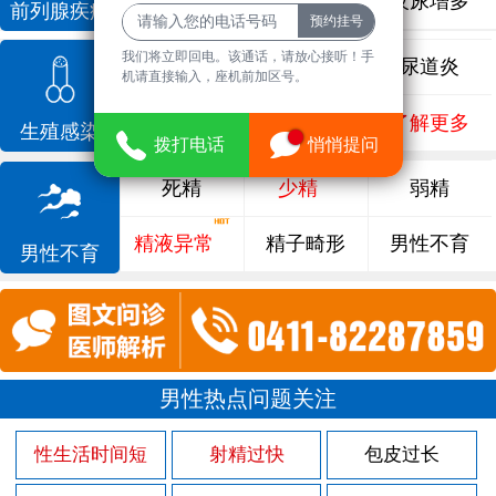
前列腺增生
排尿不畅
夜尿增多
前列腺疾病
我们将立即回电。该通话，请放心接听！手
龟头炎
睾丸炎
尿道炎
机请直接输入，座机前加区号。
尿相关
泌尿感染
了解更多
生殖感染
拨打电话
悄悄提问
死精
少精
弱精
精液异常
精子畸形
男性不育
男性不育
男性热点问题关注
性生活时间短
射精过快
包皮过长