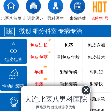
北医八首页
走进北医八
男科医生
来院路线
30秒挂号
微创·细分科室 专病专治
包皮过长
包茎
包皮嵌顿
包皮包茎
割包皮年龄
包皮技术
包皮包茎
早泄
射精障碍
时间短
阳痿
勃起障碍
射精快
性功能障碍
大连北医八男科医院
前列腺炎
前列腺痛
尿频尿急
网络预约 优先就诊享优惠