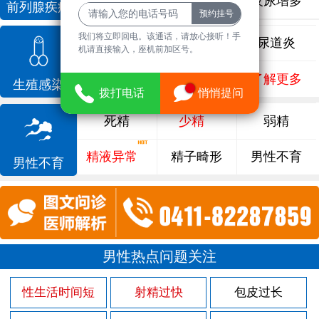
前列腺增生
排尿不畅
夜尿增多
前列腺疾病
我们将立即回电。该通话，请放心接听！手
龟头炎
睾丸炎
尿道炎
机请直接输入，座机前加区号。
尿相关
泌尿感染
了解更多
生殖感染
拨打电话
悄悄提问
死精
少精
弱精
精液异常
精子畸形
男性不育
男性不育
男性热点问题关注
性生活时间短
射精过快
包皮过长