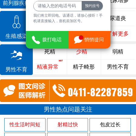
前列腺增生
排尿不畅
夜尿增多
前列腺疾病
我们将立即回电。该通话，请放心接听！手
龟头炎
睾丸炎
尿道炎
机请直接输入，座机前加区号。
尿相关
泌尿感染
了解更多
生殖感染
拨打电话
悄悄提问
死精
少精
弱精
精液异常
精子畸形
男性不育
男性不育
男性热点问题关注
性生活时间短
射精过快
包皮过长