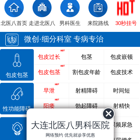
北医八首页
走进北医八
男科医生
来院路线
30秒挂号
微创·细分科室 专病专治
包皮过长
包茎
包皮嵌顿
包皮包茎
割包皮年龄
包皮技术
包皮包茎
早泄
射精障碍
时间短
阳痿
勃起障碍
射精快
性功能障碍
大连北医八男科医院
前列腺炎
前列腺痛
尿频尿急
网络预约 优先就诊享优惠