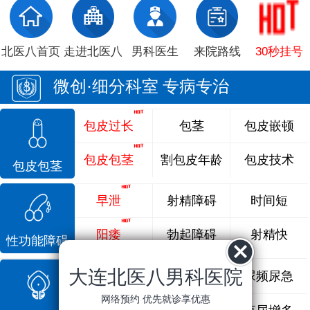
北医八首页
走进北医八
男科医生
来院路线
30秒挂号
微创·细分科室 专病专治
包皮过长
包茎
包皮嵌顿
包皮包茎
割包皮年龄
包皮技术
包皮包茎
早泄
射精障碍
时间短
阳痿
勃起障碍
射精快
性功能障碍
大连北医八男科医院
前列腺炎
前列腺痛
尿频尿急
网络预约 优先就诊享优惠