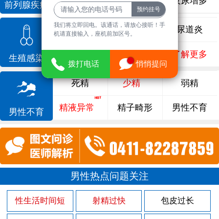
前列腺增生
排尿不畅
夜尿增多
前列腺疾病
我们将立即回电。该通话，请放心接听！手
龟头炎
睾丸炎
尿道炎
机请直接输入，座机前加区号。
尿相关
泌尿感染
了解更多
生殖感染
拨打电话
悄悄提问
死精
少精
弱精
精液异常
精子畸形
男性不育
男性不育
男性热点问题关注
性生活时间短
射精过快
包皮过长